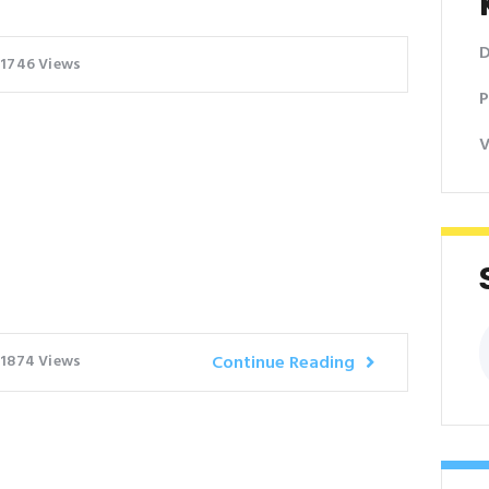
D
1746
Views
P
V
P
1874
Views
Continue Reading