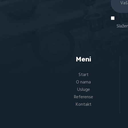
Slaže
Meni
Start
O nama
Usluge
Referense
Kontakt