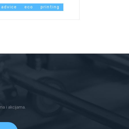
advice
eco
printing
ma i akcijama.