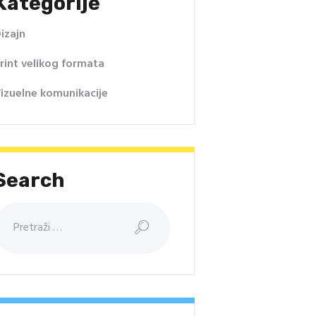
Kategorije
izajn
rint velikog formata
izuelne komunikacije
Search
retraga: