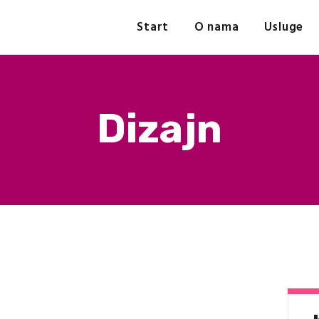
Start
Start
O nama
Usluge
O nama
IC ŠTAMPARIJA
Usluge
Referense
Grafičko, izdavačko i trgovačko preduzeće
Kontakt
Dizajn