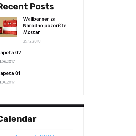
Recent Posts
Wallbanner za
Narodno pozorište
Mostar
25.12.2018.
apeta 02
1.06.2017.
apeta 01
1.06.2017.
Calendar