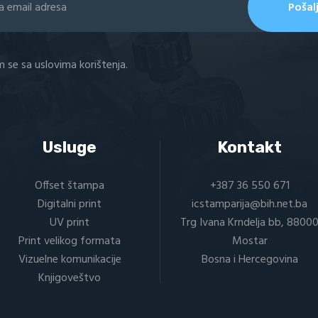
m se sa uslovima korištenja.
Usluge
Kontakt
Offset štampa
+387 36 550 671
Digitalni print
icstamparija@bih.net.ba
UV print
Trg Ivana Krndelja bb, 8800
Print velikog formata
Mostar
Vizuelne komunikacije
Bosna i Hercegovina
Knjigoveštvo