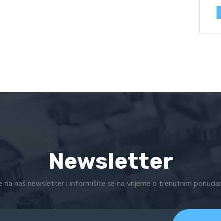
Newsletter
e na naš newsletter i informišite se na vrijeme o trenutnim ponuda