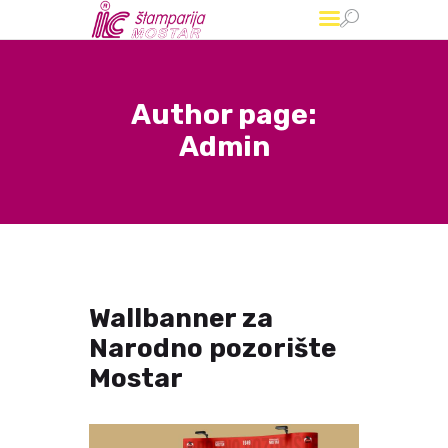
IC Štamparija
Grafičko, izdavačko i trgovačko preduzeće
Author page:
Admin
Start
O nama
Usluge
Referense
Kontakt
Wallbanner za
Narodno pozorište
Mostar