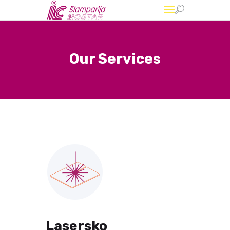
IC Štamparija
Grafičko, izdavačko i trgovačko preduzeće
Our Services
Start
O nama
Usluge
Referense
Kontakt
Lasersko